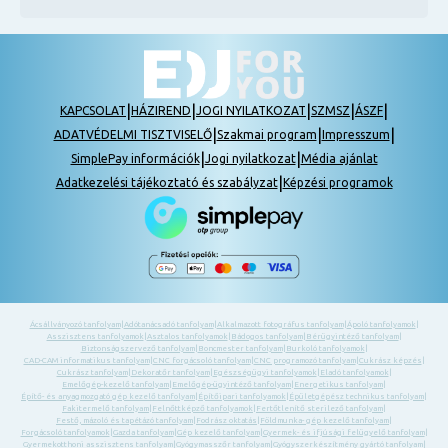
|
|
|
|
|
KAPCSOLAT
HÁZIREND
JOGI NYILATKOZAT
SZMSZ
ÁSZF
|
|
|
ADATVÉDELMI TISZTVISELŐ
Szakmai program
Impresszum
|
|
SimplePay információk
Jogi nyilatkozat
Média ajánlat
|
Adatkezelési tájékoztató és szabályzat
Képzési programok
Ácsállványozó tanfolyam
|
Adótanácsadó tanfolyam
|
Alkalmazott fotográfus tanfolyam
|
Ápoló tanfolyamok
|
Asszisztens tanfolyamok
|
Asztalos tanfolyamok
|
Bádogos tanfolyam
|
Bérügyintéző tanfolyam
|
Biztonságszervező tanfolyam
|
Boncmester tanfolyam
|
Burkoló tanfolyamok
|
CAD-CAM informatikus tanfolyam
|
CNC forgácsoló tanfolyam
|
CNC programozó tanfolyam
|
Cukrász képzés
|
Cukrász tanfolyam
|
Dekoratőr tanfolyam
|
Egészségügyi tanfolyamok
|
Eladó tanfolyamok
|
Emelőgép-kezelő tanfolyam
|
Emelőgép-ügyintéző tanfolyam
|
Energetikus tanfolyam
|
Építő- és anyagmozgató gép kezelő tanfolyam
|
Építőipari tanfolyamok
|
Épületgépész technikus tanfolyam
|
Fakitermelő tanfolyam
|
Felnőttképző tanfolyamok
|
Fertőtlenítő sterilező tanfolyam
|
Festő, mázoló és tapétázó tanfolyam
|
Fodrász oktatás
|
Földmunka- gép kezelő tanfolyam
|
Forgácsoló tanfolyamok
|
Gazda tanfolyam
|
Gép kezelő tanfolyam
|
Gyermek- és ifjúsági felügyelő tanfolyam
|
Gyermekotthoni asszisztens tanfolyam
|
Gyógymasszőr tanfolyam
|
Gyógyszerkészítmény gyártó tanfolyam
|