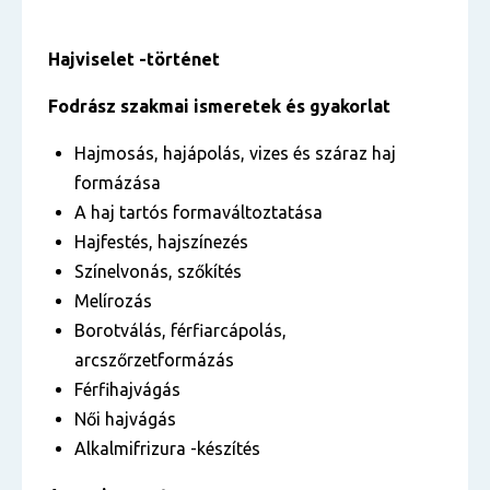
Hajviselet -történet
Fodrász szakmai ismeretek
és gyakorlat
Hajmosás, hajápolás, vizes és száraz haj
formázása
A haj tartós formaváltoztatása
Hajfestés, hajszínezés
Színelvonás, szőkítés
Melírozás
Borotválás, férfiarcápolás,
arcszőrzetformázás
Férfihajvágás
Női hajvágás
Alkalmifrizura -készítés