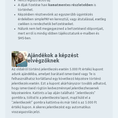
Nincs regisztrációs díj.
A díjak fizetése havi
kamatmentes részletekben
is
történhet.
Képzésben résztvevőink az egyszerűbb ügyintézés
érdekében simplePAY-en keresztül, vagy átutalással, esetleg
csekken is rendezhetik befizetéseiket.
Nálunk nem kell megjegyezned a befizetéseid időpontjait,
mert erről is mindig időben tájékoztatunk e-mailben és
SMS-ben.
Ajándékok a képzést
elvégzőknek
Az oldalról történő jelentkezés esetén 5.000 Ft értékű kupont
adunk ajándékba, amelyet barátaid ismerőseid vagy Te is
felhasználhatsz korlátlanul egy következő képzésre történő
jelentkezés esetén. Ezt a kupont akárhányszor tovább adhatod,
hogy ismerőseid rögtön kedvezménnyel jelentkezhessenek
képzéseinkre. Kattints a lap alján található "Jelentkezés"
gombbra, töltsd ki a jelentkezési lapot, majd küld el a
"Jelentkezek!" gombra kattintva és már tiéd is az 5.000 Ft
értékű kupon. A sikeres jelentkezést egy automatikus
visszaigazolás jelzi.