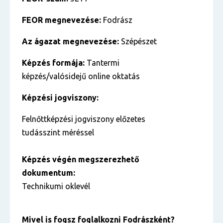
FEOR megnevezése:
Fodrász
Az ágazat megnevezése:
Szépészet
Képzés formája:
Tantermi
képzés/valósidejű online oktatás
Képzési jogviszony:
Felnőttképzési jogviszony előzetes
tudásszint méréssel
Képzés végén megszerezhető
dokumentum:
Technikumi oklevél
Mivel is fogsz foglalkozni Fodrászként?