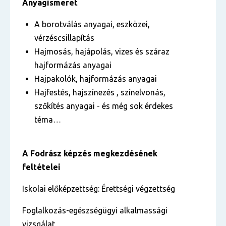
Anyagismeret
A borotválás anyagai, eszközei,
vérzéscsillapítás
Hajmosás, hajápolás, vizes és száraz
hajformázás anyagai
Hajpakolók, hajformázás anyagai
Hajfestés, hajszínezés , színelvonás,
szőkítés anyagai
-
és még sok érdekes
téma…
A Fodrász képzés megkezdésének
feltételei
Iskolai előképzettség: Érettségi végzettség
Foglalkozás-egészségügyi alkalmassági
vizsgálat