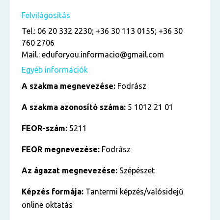
Felvilágosítás
Tel.: 06 20 332 2230; +36 30 113 0155; +36 30
760 2706
Mail.: eduforyou.informacio@gmail.com
Egyéb információk
A szakma megnevezése:
Fodrász
A szakma azonosító száma:
5 1012 21 01
FEOR-szám:
5211
FEOR megnevezése:
Fodrász
Az ágazat megnevezése:
Szépészet
Képzés formája:
Tantermi képzés/valósidejű
online oktatás