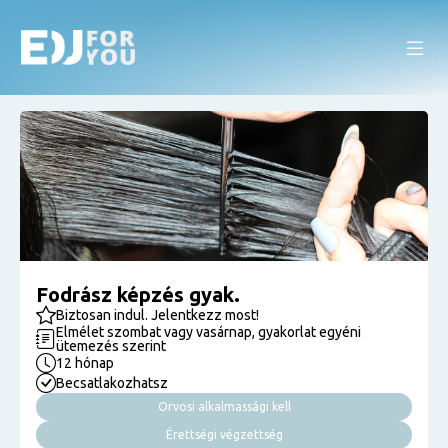
Fodrász képzés gyak.
Biztosan indul. Jelentkezz most!
Elmélet szombat vagy vasárnap, gyakorlat egyéni
ütemezés szerint
12 hónap
Becsatlakozhatsz
Orvosi alkalmassági kell
Érettségi végzettség