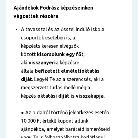
Ajándékok
Fodrász képzéseinken
végzettek részére
A tavasszal és az ősszel induló iskolai
csoportok esetében is, a
képzéstsikeresen elvégzők
között
kisorsolunk egy főt
,
aki
visszanyeri
a képzésre
általa
befizetett
elméleti
oktatás
díját
. Legyél Te az a szerencsés, aki a
megszerzett tudás mellé még a
képzés
oktatási díját is visszakapja.
● Az oldalról történő jelentkezés esetén
10.000 Ft értékű kupont adunk
ajándékba, amelyet barátaid ismerőseid
vagy Te is felhasználhatsz korlátlanul