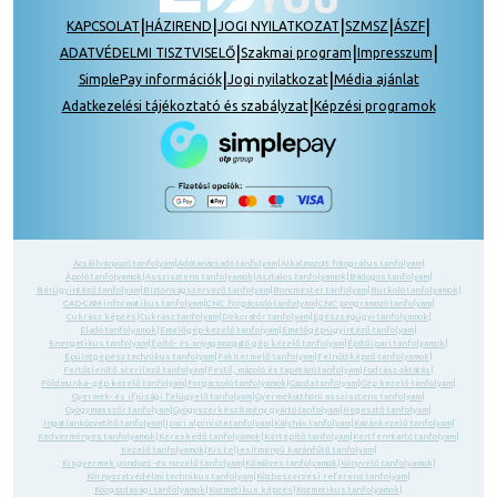
|
|
|
|
|
KAPCSOLAT
HÁZIREND
JOGI NYILATKOZAT
SZMSZ
ÁSZF
|
|
|
ADATVÉDELMI TISZTVISELŐ
Szakmai program
Impresszum
|
|
SimplePay információk
Jogi nyilatkozat
Média ajánlat
|
Adatkezelési tájékoztató és szabályzat
Képzési programok
Ácsállványozó tanfolyam
|
Adótanácsadó tanfolyam
|
Alkalmazott fotográfus tanfolyam
|
Ápoló tanfolyamok
|
Asszisztens tanfolyamok
|
Asztalos tanfolyamok
|
Bádogos tanfolyam
|
Bérügyintéző tanfolyam
|
Biztonságszervező tanfolyam
|
Boncmester tanfolyam
|
Burkoló tanfolyamok
|
CAD-CAM informatikus tanfolyam
|
CNC forgácsoló tanfolyam
|
CNC programozó tanfolyam
|
Cukrász képzés
|
Cukrász tanfolyam
|
Dekoratőr tanfolyam
|
Egészségügyi tanfolyamok
|
Eladó tanfolyamok
|
Emelőgép-kezelő tanfolyam
|
Emelőgép-ügyintéző tanfolyam
|
Energetikus tanfolyam
|
Építő- és anyagmozgató gép kezelő tanfolyam
|
Építőipari tanfolyamok
|
Épületgépész technikus tanfolyam
|
Fakitermelő tanfolyam
|
Felnőttképző tanfolyamok
|
Fertőtlenítő sterilező tanfolyam
|
Festő, mázoló és tapétázó tanfolyam
|
Fodrász oktatás
|
Földmunka- gép kezelő tanfolyam
|
Forgácsoló tanfolyamok
|
Gazda tanfolyam
|
Gép kezelő tanfolyam
|
Gyermek- és ifjúsági felügyelő tanfolyam
|
Gyermekotthoni asszisztens tanfolyam
|
Gyógymasszőr tanfolyam
|
Gyógyszerkészítmény gyártó tanfolyam
|
Hegesztő tanfolyam
|
Ingatlanközvetítő tanfolyam
|
Ipari alpinista tanfolyam
|
Kályhás tanfolyam
|
Kazánkezelő tanfolyam
|
Kedvezményes tanfolyamok
|
Kereskedő tanfolyamok
|
Kertépítő tanfolyam
|
Kertfenntartó tanfolyam
|
Kezelő tanfolyamok
|
Kis teljesítményű kazánfűtő tanfolyam
|
Kisgyermek gondozó -és nevelő tanfolyam
|
Kőműves tanfolyamok
|
Könyvelő tanfolyamok
|
Környezetvédelmi technikus tanfolyam
|
Közbeszerzési referens tanfolyam
|
Közgazdasági tanfolyamok
|
Kozmetikus képzés
|
Kozmetikus tanfolyamok
|