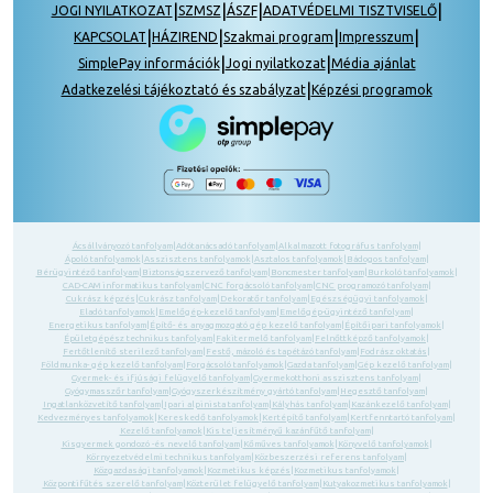
|
|
|
|
JOGI NYILATKOZAT
SZMSZ
ÁSZF
ADATVÉDELMI TISZTVISELŐ
|
|
|
|
KAPCSOLAT
HÁZIREND
Szakmai program
Impresszum
|
|
SimplePay információk
Jogi nyilatkozat
Média ajánlat
|
Adatkezelési tájékoztató és szabályzat
Képzési programok
Ácsállványozó tanfolyam
|
Adótanácsadó tanfolyam
|
Alkalmazott fotográfus tanfolyam
|
Ápoló tanfolyamok
|
Asszisztens tanfolyamok
|
Asztalos tanfolyamok
|
Bádogos tanfolyam
|
Bérügyintéző tanfolyam
|
Biztonságszervező tanfolyam
|
Boncmester tanfolyam
|
Burkoló tanfolyamok
|
CAD-CAM informatikus tanfolyam
|
CNC forgácsoló tanfolyam
|
CNC programozó tanfolyam
|
Cukrász képzés
|
Cukrász tanfolyam
|
Dekoratőr tanfolyam
|
Egészségügyi tanfolyamok
|
Eladó tanfolyamok
|
Emelőgép-kezelő tanfolyam
|
Emelőgép-ügyintéző tanfolyam
|
Energetikus tanfolyam
|
Építő- és anyagmozgató gép kezelő tanfolyam
|
Építőipari tanfolyamok
|
Épületgépész technikus tanfolyam
|
Fakitermelő tanfolyam
|
Felnőttképző tanfolyamok
|
Fertőtlenítő sterilező tanfolyam
|
Festő, mázoló és tapétázó tanfolyam
|
Fodrász oktatás
|
Földmunka- gép kezelő tanfolyam
|
Forgácsoló tanfolyamok
|
Gazda tanfolyam
|
Gép kezelő tanfolyam
|
Gyermek- és ifjúsági felügyelő tanfolyam
|
Gyermekotthoni asszisztens tanfolyam
|
Gyógymasszőr tanfolyam
|
Gyógyszerkészítmény gyártó tanfolyam
|
Hegesztő tanfolyam
|
Ingatlanközvetítő tanfolyam
|
Ipari alpinista tanfolyam
|
Kályhás tanfolyam
|
Kazánkezelő tanfolyam
|
Kedvezményes tanfolyamok
|
Kereskedő tanfolyamok
|
Kertépítő tanfolyam
|
Kertfenntartó tanfolyam
|
Kezelő tanfolyamok
|
Kis teljesítményű kazánfűtő tanfolyam
|
Kisgyermek gondozó -és nevelő tanfolyam
|
Kőműves tanfolyamok
|
Könyvelő tanfolyamok
|
Környezetvédelmi technikus tanfolyam
|
Közbeszerzési referens tanfolyam
|
Közgazdasági tanfolyamok
|
Kozmetikus képzés
|
Kozmetikus tanfolyamok
|
Központifűtés szerelő tanfolyam
|
Közterület felügyelő tanfolyam
|
Kutyakozmetikus tanfolyamok
|