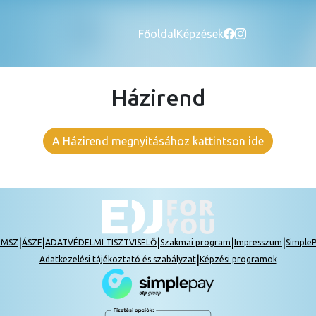
Főoldal
Képzések
Házirend
A Házirend megnyitásához kattintson ide
|
|
|
|
|
ZMSZ
ÁSZF
ADATVÉDELMI TISZTVISELŐ
Szakmai program
Impresszum
SimpleP
|
Adatkezelési tájékoztató és szabályzat
Képzési programok