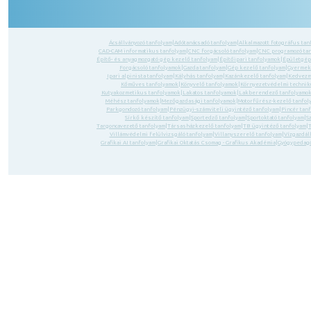
Ácsállványozó tanfolyam
|
Adótanácsadó tanfolyam
|
Alkalmazott fotográfus tan
CAD-CAM informatikus tanfolyam
|
CNC forgácsoló tanfolyam
|
CNC programozó ta
Építő- és anyagmozgató gép kezelő tanfolyam
|
Építőipari tanfolyamok
|
Épületgép
Forgácsoló tanfolyamok
|
Gazda tanfolyam
|
Gép kezelő tanfolyam
|
Gyermek-
Ipari alpinista tanfolyam
|
Kályhás tanfolyam
|
Kazánkezelő tanfolyam
|
Kedvezm
Kőműves tanfolyamok
|
Könyvelő tanfolyamok
|
Környezetvédelmi technik
Kutyakozmetikus tanfolyamok
|
Lakatos tanfolyamok
|
Lakberendező tanfolyamo
Méhész tanfolyamok
|
Mezőgazdasági tanfolyamok
|
Motorfűrész-kezelő tanfol
Parkgondozó tanfolyam
|
Pénzügyi-számviteli ügyintéző tanfolyam
|
Pincér tan
Sírkő készítő tanfolyam
|
Sportedző tanfolyam
|
Sportoktató tanfolyam
|
S
Targoncavezető tanfolyam
|
Társasházkezelő tanfolyam
|
TB ügyintéző tanfolyam
|
Villámvédelmi felülvizsgáló tanfolyam
|
Villanyszerelő tanfolyam
|
Vízgazdál
Grafikai AI tanfolyam
|
Grafikai Oktatás Csomag - Grafikus Akadémia
|
Gyógypedagó