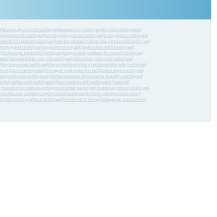
m
|
Biztonságszervező tanfolyam
|
Boncmester tanfolyam
|
Burkoló tanfolyamok
|
őgép-kezelő tanfolyam
|
Emelőgép-ügyintéző tanfolyam
|
Energetikus tanfolyam
|
 mázoló és tapétázó tanfolyam
|
Fodrász oktatás
|
Földmunka- gép kezelő tanfolyam
|
ény gyártó tanfolyam
|
Hegesztő tanfolyam
|
Ingatlanközvetítő tanfolyam
|
eljesítményű kazánfűtő tanfolyam
|
Kisgyermek gondozó -és nevelő tanfolyam
|
yamok
|
Központifűtés szerelő tanfolyam
|
Közterület felügyelő tanfolyam
|
|
Magánnyomozó tanfolyam
|
Magasépítő technikus tanfolyam
|
Masszőr tanfolyam
|
zések
|
OKJ-s tanfolyamok
|
Országos szakemberkereső
|
Óvodai dajka tanfolyam
|
ényszervező tanfolyamok
|
Robbanásbiztos berendezés kezelője tanfolyam
|
tanfolyam
|
Szerelő tanfolyamok
|
Szerszámkészítő tanfolyamok
|
Táborok
|
k
|
Tűzvédelmi szakvizsga
|
Ügyviteli titkár tanfolyam
|
Utazásiügyintéző tanfolyam
|
ncia fókuszú személyiségfejlesztő tanfolyam
|
Érzelmi intelligencia tréner
|
és
|
Művészeti grafikus tanfolyam
|
Önismereti tréning
|
Pedagógiai asszisztens
|