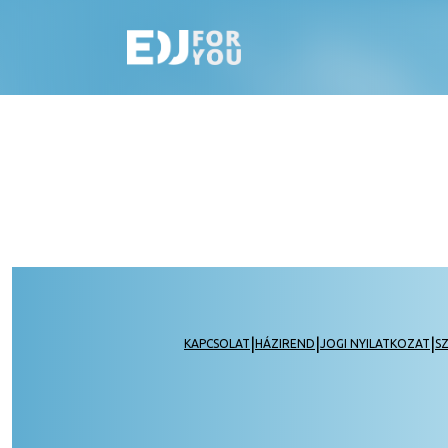
|
|
|
KAPCSOLAT
HÁZIREND
JOGI NYILATKOZAT
S