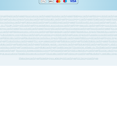
folyam
|
Ápoló tanfolyamok
|
Asszisztens tanfolyamok
|
Asztalos tanfolyamok
|
Bádogos tanfolyam
|
Bérügyintéző tanfolya
nfolyam
|
Cukrász képzés
|
Cukrász tanfolyam
|
Dekoratőr tanfolyam
|
Egészségügyi tanfolyamok
|
Eladó tanfolyamok
|
Emel
ész technikus tanfolyam
|
Fakitermelő tanfolyam
|
Felnőttképző tanfolyamok
|
Fertőtlenítő sterilező tanfolyam
|
Festő,
 és ifjúsági felügyelő tanfolyam
|
Gyermekotthoni asszisztens tanfolyam
|
Gyógymasszőr tanfolyam
|
Gyógyszerkészítm
ényes tanfolyamok
|
Kereskedő tanfolyamok
|
Kertépítő tanfolyam
|
Kertfenntartó tanfolyam
|
Kezelő tanfolyamok
|
Kis t
us tanfolyam
|
Közbeszerzési referens tanfolyam
|
Közgazdasági tanfolyamok
|
Kozmetikus képzés
|
Kozmetikus tanfol
k
|
Létesítményi energetikus tanfolyam
|
Logisztikai ügyintéző tanfolyam
|
Lovas képzések
|
Lovastúra vezető tanfolyam
yam
|
Műkörmös tanfolyam
|
Munkavédelmi technikus képzés
|
Műszaki tanfolyamok
|
Műtőssegéd tanfolyam
|
Nyelvi kép
folyam
|
Pirotechnikus tanfolyamok
|
PLC programozó tanfolyam
|
Raktáros tanfolyam
|
Rehabilitációs tanfolyamok
|
Rendezv
zakács tanfolyam
|
Szakképző tanfolyamok
|
Szállodai portás -recepciós tanfolyam
|
Szárazépítő tanfolyam
|
Személyi edző 
Technikus tanfolyam
|
Temetkezési szolgáltató tanfolyam
|
Tovább tanulás
|
Tűzvédelmi előadó -és főelőadó tanfolyamo
kodó tanfolyam
| |
Asszertív kommunikációs tréning
|
Dajka tanfolyam
|
Digitális Marketing tanfolyam
|
Érzelmi intellige
giai asszisztens
|
Haladó Önismereti tréning
|
Illustrator tanfolyam
|
InDesingn tanfolyam
|
Munkahelyi mediátor képz
Photoshop tanfolyam
|
Számítógépes adatrögzítő tanfolyam
|
UX Design tanfolyam