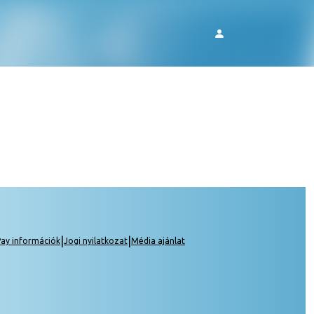
|
|
ay információk
Jogi nyilatkozat
Média ajánlat