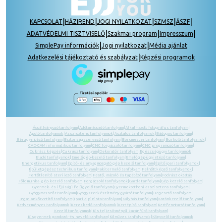
|
|
|
|
|
KAPCSOLAT
HÁZIREND
JOGI NYILATKOZAT
SZMSZ
ÁSZF
|
|
|
ADATVÉDELMI TISZTVISELŐ
Szakmai program
Impresszum
|
|
SimplePay információk
Jogi nyilatkozat
Média ajánlat
|
Adatkezelési tájékoztató és szabályzat
Képzési programok
Ácsállványozó tanfolyam
|
Adótanácsadó tanfolyam
|
Alkalmazott fotográfus tanfolyam
|
Ápoló tanfolyamok
|
Asszisztens tanfolyamok
|
Asztalos tanfolyamok
|
Bádogos tanfolyam
|
Bérügyintéző tanfolyam
|
Biztonságszervező tanfolyam
|
Boncmester tanfolyam
|
Burkoló tanfolyamok
|
CAD-CAM informatikus tanfolyam
|
CNC forgácsoló tanfolyam
|
CNC programozó tanfolyam
|
Cukrász képzés
|
Cukrász tanfolyam
|
Dekoratőr tanfolyam
|
Egészségügyi tanfolyamok
|
Eladó tanfolyamok
|
Emelőgép-kezelő tanfolyam
|
Emelőgép-ügyintéző tanfolyam
|
Energetikus tanfolyam
|
Építő- és anyagmozgató gép kezelő tanfolyam
|
Építőipari tanfolyamok
|
Épületgépész technikus tanfolyam
|
Fakitermelő tanfolyam
|
Felnőttképző tanfolyamok
|
Fertőtlenítő sterilező tanfolyam
|
Festő, mázoló és tapétázó tanfolyam
|
Fodrász oktatás
|
Földmunka- gép kezelő tanfolyam
|
Forgácsoló tanfolyamok
|
Gazda tanfolyam
|
Gép kezelő tanfolyam
|
Gyermek- és ifjúsági felügyelő tanfolyam
|
Gyermekotthoni asszisztens tanfolyam
|
Gyógymasszőr tanfolyam
|
Gyógyszerkészítmény gyártó tanfolyam
|
Hegesztő tanfolyam
|
Ingatlanközvetítő tanfolyam
|
Ipari alpinista tanfolyam
|
Kályhás tanfolyam
|
Kazánkezelő tanfolyam
|
Kedvezményes tanfolyamok
|
Kereskedő tanfolyamok
|
Kertépítő tanfolyam
|
Kertfenntartó tanfolyam
|
Kezelő tanfolyamok
|
Kis teljesítményű kazánfűtő tanfolyam
|
Kisgyermek gondozó -és nevelő tanfolyam
|
Kőműves tanfolyamok
|
Könyvelő tanfolyamok
|