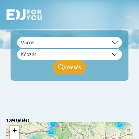
keresés
1094 találat
+