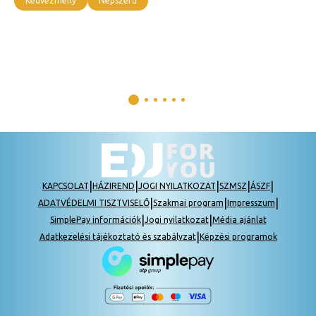
Kedvezmény
Népszerű
|
|
|
|
|
KAPCSOLAT
HÁZIREND
JOGI NYILATKOZAT
SZMSZ
ÁSZF
|
|
|
ADATVÉDELMI TISZTVISELŐ
Szakmai program
Impresszum
|
|
SimplePay információk
Jogi nyilatkozat
Média ajánlat
|
Adatkezelési tájékoztató és szabályzat
Képzési programok