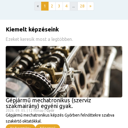
«
1
2
3
4
...
28
»
Kiemelt képzéseink
Ezeket keresik most a legtöbben.
Gépjármű mechatronikus (szerviz
szakmairány) egyéni gyak.
2
B
2026. 09. 05. | 12 hónap |
Győr
Gépjármű mechatronikus képzés Győrben felnőttekre szabva
o
szakértő oktatókkal.