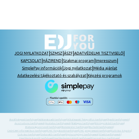
|
|
|
|
JOGI NYILATKOZAT
SZMSZ
ÁSZF
ADATVÉDELMI TISZTVISELŐ
|
|
|
|
KAPCSOLAT
HÁZIREND
Szakmai program
Impresszum
|
|
SimplePay információk
Jogi nyilatkozat
Média ajánlat
|
Adatkezelési tájékoztató és szabályzat
Képzési programok
Ácsállványozó tanfolyam
|
Adótanácsadó tanfolyam
|
Alkalmazott fotográfus tanfolyam
|
Ápoló tanfolyamok
|
Asszisztens tanfolyamok
|
Asztalos tanfolyamok
|
Bádogos tanfolyam
|
Bérügyintéző tanfolyam
|
Biztonságszervező tanfolyam
|
Boncmester tanfolyam
|
Burkoló tanfolyamok
|
CAD-CAM informatikus tanfolyam
|
CNC forgácsoló tanfolyam
|
CNC programozó tanfolyam
|
Cukrász képzés
|
Cukrász tanfolyam
|
Dekoratőr tanfolyam
|
Egészségügyi tanfolyamok
|
Eladó tanfolyamok
|
Emelőgép-kezelő tanfolyam
|
Emelőgép-ügyintéző tanfolyam
|
Energetikus tanfolyam
|