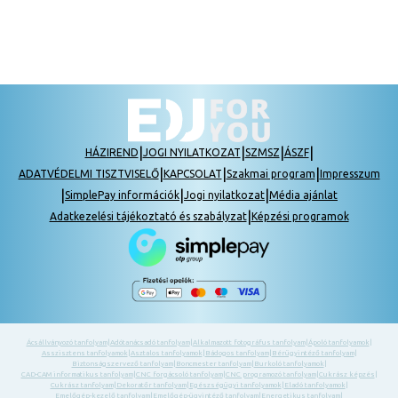
|
|
|
|
HÁZIREND
JOGI NYILATKOZAT
SZMSZ
ÁSZF
|
|
|
ADATVÉDELMI TISZTVISELŐ
KAPCSOLAT
Szakmai program
Impresszum
|
|
|
SimplePay információk
Jogi nyilatkozat
Média ajánlat
|
Adatkezelési tájékoztató és szabályzat
Képzési programok
Ácsállványozó tanfolyam
|
Adótanácsadó tanfolyam
|
Alkalmazott fotográfus tanfolyam
|
Ápoló tanfolyamok
|
Asszisztens tanfolyamok
|
Asztalos tanfolyamok
|
Bádogos tanfolyam
|
Bérügyintéző tanfolyam
|
Biztonságszervező tanfolyam
|
Boncmester tanfolyam
|
Burkoló tanfolyamok
|
CAD-CAM informatikus tanfolyam
|
CNC forgácsoló tanfolyam
|
CNC programozó tanfolyam
|
Cukrász képzés
|
Cukrász tanfolyam
|
Dekoratőr tanfolyam
|
Egészségügyi tanfolyamok
|
Eladó tanfolyamok
|
Emelőgép-kezelő tanfolyam
|
Emelőgép-ügyintéző tanfolyam
|
Energetikus tanfolyam
|