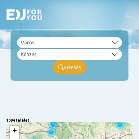
keresés
1094 találat
+