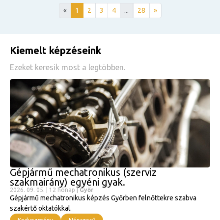
«
1
2
3
4
...
28
»
Kiemelt képzéseink
Ezeket keresik most a legtöbben.
Gépjármű mechatronikus (szerviz
szakmairány) egyéni gyak.
2
B
2026. 09. 05. | 12 hónap |
Győr
Gépjármű mechatronikus képzés Győrben felnőttekre szabva
o
szakértő oktatókkal.