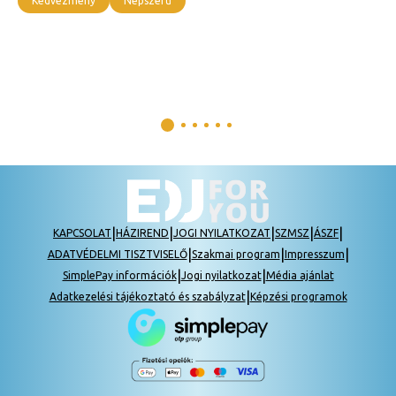
Kedvezmény
Népszerű
|
|
|
|
|
KAPCSOLAT
HÁZIREND
JOGI NYILATKOZAT
SZMSZ
ÁSZF
|
|
|
ADATVÉDELMI TISZTVISELŐ
Szakmai program
Impresszum
|
|
SimplePay információk
Jogi nyilatkozat
Média ajánlat
|
Adatkezelési tájékoztató és szabályzat
Képzési programok