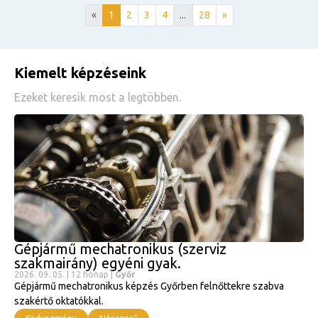
«
1
2
3
4
...
28
»
Kiemelt képzéseink
Ezeket keresik most a legtöbben.
Gépjármű mechatronikus (szerviz
szakmairány) egyéni gyak.
2
B
2026. 09. 05. | 12 hónap |
Győr
Gépjármű mechatronikus képzés Győrben felnőttekre szabva
o
szakértő oktatókkal.