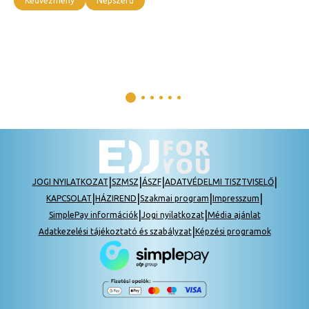
Kedvezmény
Népszerű
|
|
|
|
JOGI NYILATKOZAT
SZMSZ
ÁSZF
ADATVÉDELMI TISZTVISELŐ
|
|
|
|
KAPCSOLAT
HÁZIREND
Szakmai program
Impresszum
|
|
SimplePay információk
Jogi nyilatkozat
Média ajánlat
|
Adatkezelési tájékoztató és szabályzat
Képzési programok